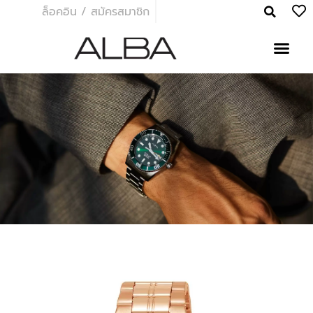
ล็อคอิน / สมัครสมาชิก