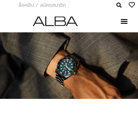
ล็อคอิน / สมัครสมาชิก