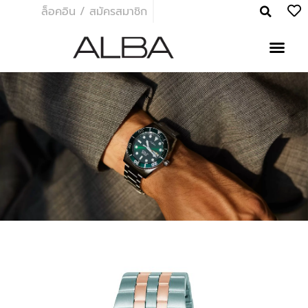
ล็อคอิน / สมัครสมาชิก