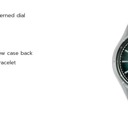
erned dial
rew case back
racelet