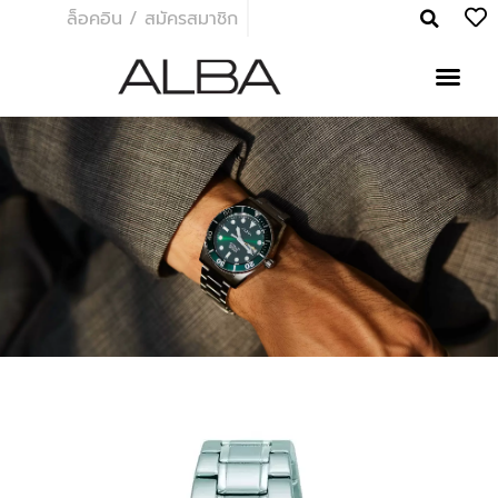
ล็อคอิน / สมัครสมาชิก