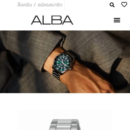
ล็อคอิน / สมัครสมาชิก