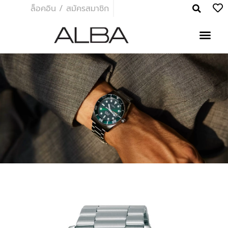
ล็อคอิน / สมัครสมาชิก