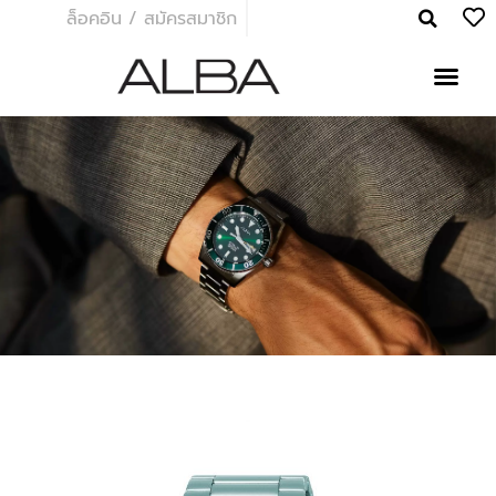
ล็อคอิน / สมัครสมาชิก