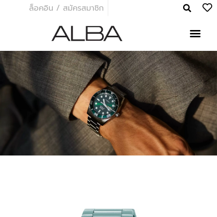
ล็อคอิน / สมัครสมาชิก