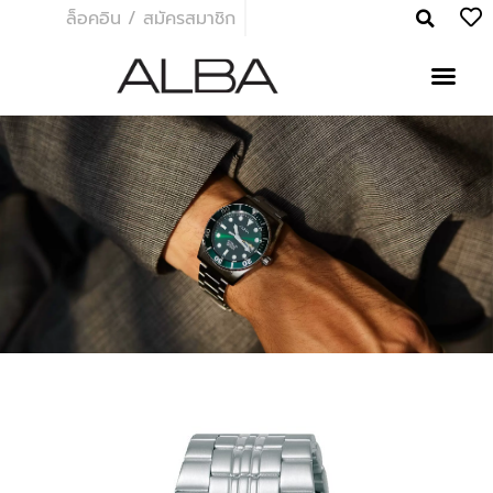
ล็อคอิน / สมัครสมาชิก