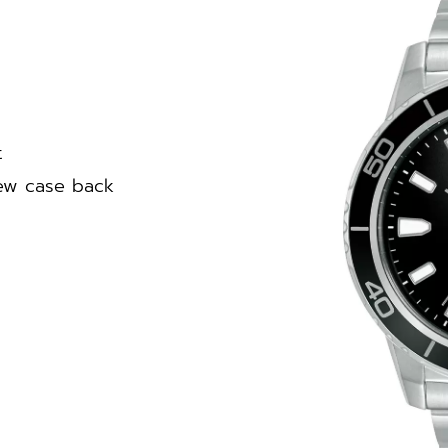
t
rew case back