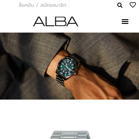
ล็อคอิน / สมัครสมาชิก