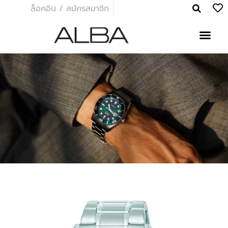
ล็อคอิน / สมัครสมาชิก